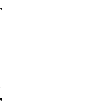
n
.
it
e