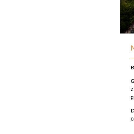
N
B
G
z
g
D
o