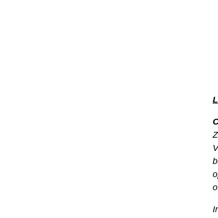
L
C
Z
V
b
o
o
I