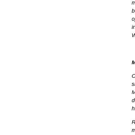
m
b
o
i
W
M
O
s
M
d
h
R
m