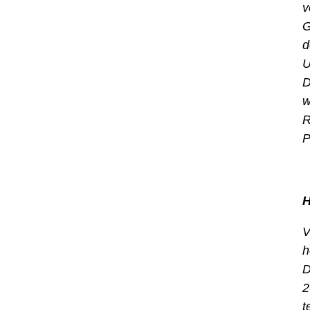
v
G
d
U
D
w
R
P
H
V
h
D
2
t