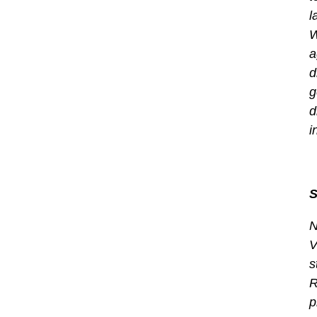
l
W
a
d
g
d
i
S
N
V
s
R
p